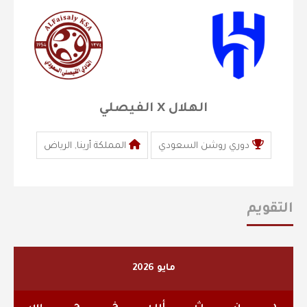
الهلال X الفيصلي
دوري روشن السعودي
المملكة أرينا, الرياض
التقويم
مايو 2026
د
ن
ث
أرب
خ
ج
س