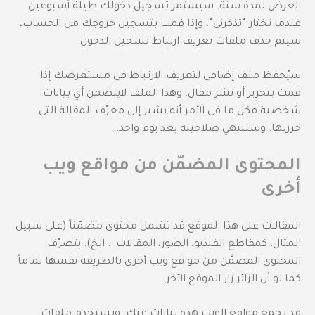
العرض لمدة سنة. سيستمر تسجيل دخولك طيلة أسبوعين
عندما تختار “تذكرني”، وإذا قمت بتسجيل خروجك من الحساب،
سيتم حذف ملفات تعريف ارتباط تسجيل الدخول.
سيُحفظ ملف إضافي لتعريف الارتباط في مستعرضك إذا
قمت بتحرير أو نشر مقال. وهذا الملف لايتضمن أي بيانات
شخصية فكل ما في الأمر أنه يشير إلى معرّف المقالة التي
حررتها. وستنتهي صلاحيته بعد يوم واحد.
المحتوى المضمّن من مواقع ويب
أخرى
المقالات على هذا الموقع قد تشمل محتوى مضمّناً (على سبيل
المثال: كمقاطع الفيديو، الصور، المقالات .. الخ). يتصرّف
المحتوى المضمَّن من مواقع ويب أخرى بالطريقة نفسها تماماً
كما لو أن الزائر زار الموقع الآخر.
قد تجمع مواقع الويب هذه بيانات عنك، وتستخدم ملفات