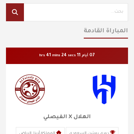
المباراة القادمة
41
23
11
07
أيام
secs
mins
hrs
الهلال X الفيصلي
دوري روشن السعودي
المملكة أرينا, الرياض