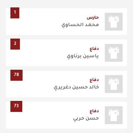
1
حارس
محمد الحساوي
2
دفاع
ياسين برناوي
78
دفاع
خالد حسين دغريري
73
دفاع
حسن حربي