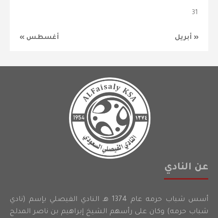
31
« أبريل
أغسطس »
عن النادي
أسس شباب حرمه عام 1374 هـ النادي الفيصلي بإسم (نادي
شباب حرمه) وكان على رأسهم الشيخ إبراهيم بن ناصر المدلج