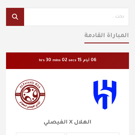
المباراة القادمة
30
01
15
06
أيام
secs
mins
hrs
الهلال X الفيصلي