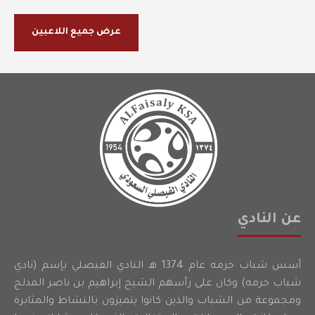
عرض جميع اللاعبين
عن النادي
أسس شباب حرمه عام 1374 هـ النادي الفيصلي بإسم (نادي
شباب حرمه) وكان على رأسهم الشيخ إبراهيم بن ناصر المدلج
ومجموعة من الشباب والذين كانوا يتميزون بالنشاط والمثابرة