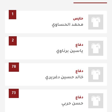
1
حارس
محمد الحساوي
2
دفاع
ياسين برناوي
78
دفاع
خالد حسين دغريري
73
دفاع
حسن حربي