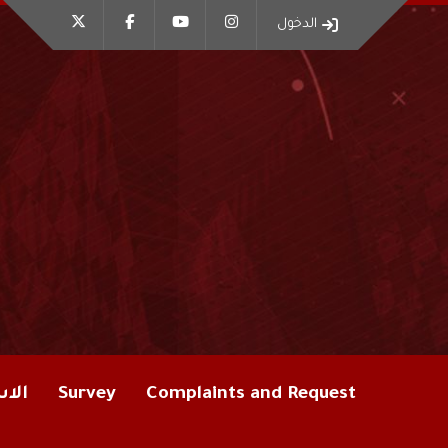
الدخول
Complaints and Request
Survey
الاس