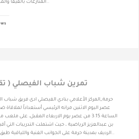
المنازعات بالفيفا والمحكمة الدولية كاس…
ews
تمرين شباب الفيصلي ( تق
حرمة_المركز الأعلامي بنادي الفيصلي ادى فريق شباب ا
عصر اليوم الاثنين مرانه الرئيسي أستعداداً لملاقاة ض
الساعة 3:15 من عصر يوم الاربعاء المقبل، على ملع
بن عبدالعزيز الرياضية ، حيث اشتملت التدريبات التي أ
الرديف بمدينة حرمة على الجوانب الفنية واللياقية طبق من خلالها المدرب…