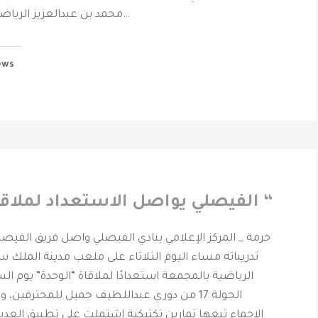
محمد بن عبدالعزيز الرياضية بالمدينة المنورة…
ews
الفيصلي يواصل الاستعداد لملاقاة ” الوحدة “
حرمة _ المركز الإعلامي بنادي الفيصلي واصل فريق الفيصلي
تدريباته مساء اليوم الثلاثاء على ملعب مدينة الملك س
الرياضية بالمجمعة استعدادًا لملاقاة “الوحدة” يوم 
الجولة 17 من دوري عبداللطيف جميل للمحترفين، 
الإحماء تبعها تمارين تكتيكية اشتملت على تطبيق العدي