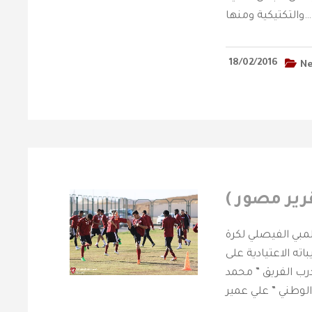
والتكتيكية ومنها…
18/02/2016
N
رير مصور )
لمبي الفيصلي لكرة
اته الاعتيادية على
درب الفريق ” محمد