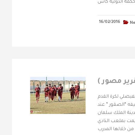
16/02/2016
N
رير مصور )
لفيصلي لكرة القدم
يفه “الصقور ” عند
ب مدينة الملك سلمان
قيمت بملعب النادي