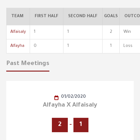
TEAM
FIRST HALF
SECOND HALF
GOALS
OUTCO
Alfaisaly
1
1
2
Win
Alfayha
0
1
1
Loss
Past Meetings
01/02/2020
Alfayha X Alfaisaly
2
-
1