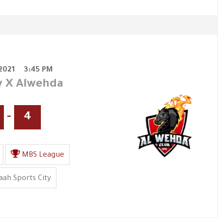
2021
3:45 PM
ly X Alwehda
-
4
MBS League
ah Sports City