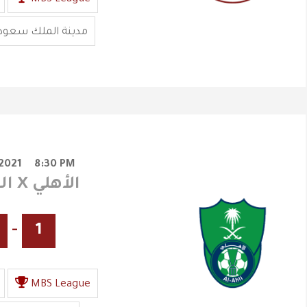
مدينة الملك سعود 
2021
8:30 PM
الفيصلي X الأهلي
-
1
MBS League