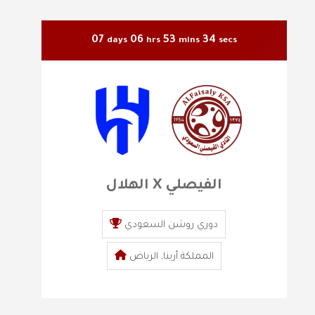
07
06
53
33
days
hrs
mins
secs
الهلال X الفيصلي
دوري روشن السعودي
المملكة أرينا, الرياض