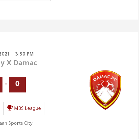
2021
3:50 PM
aly X Damac
-
0
MBS League
ah Sports City