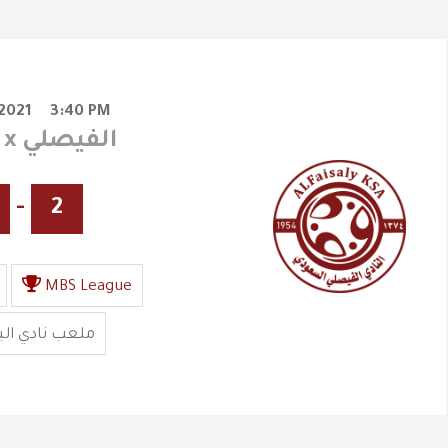
2021
3:40 PM
الباطن x الفيصلي
-
2
MBS League
ملعب نادي ال