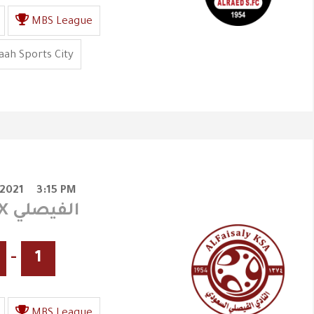
MBS League
ah Sports City
/2021
3:15 PM
العين X الفيصلي
-
1
MBS League