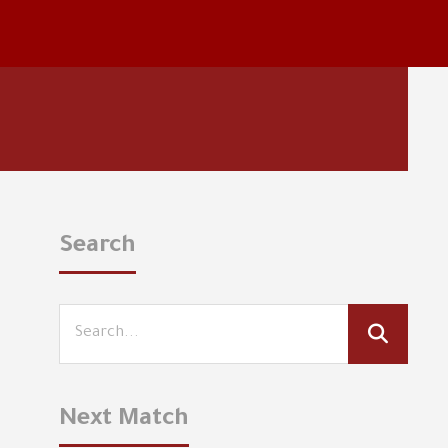
Search
Next Match