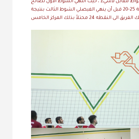
 اشواط مقابل لاشيء ، حيث انتهي الشوط الاول لصالح
الفيصلي 27-25 وعزز الفيصلي تقدمه بالشوط الثاني بنتيجة 25-20 قبل أن ينهي الفيصلي الشوط الثالث بنتيجة