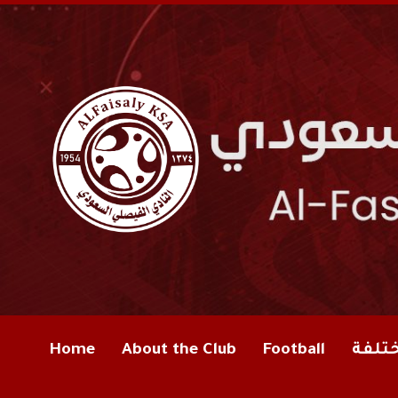
ختلفة
Football
About the Club
Home