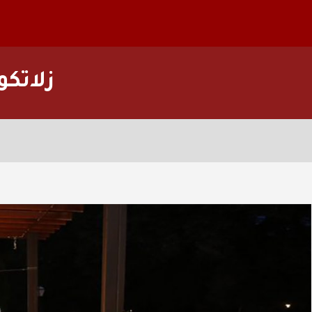
زلاتك