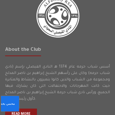
About the Club
أسس شباب حرمه عام 1374 هـ النادي الفيصلي بإسم (نادي
شباب حرمه) وكان على رأسهم الشيخ إبراهيم بن ناصر المدلج
ومجموعة من الشباب والذين كانوا يتميزون بالنشاط والمثابرة
حيث كانت المهرجانات والاحتفالات التي كان يشارك فيها
الجميع، ورأس نادي شباب حرمة الشيخ إبراهيم بن ناصر المدلج
كأول رئيس للنادي.
READ MORE