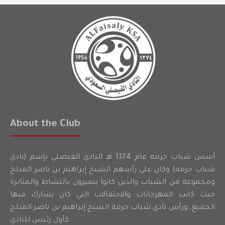
About the Club
أسس شباب حرمه عام 1374 هـ النادي الفيصلي بإسم (نادي
شباب حرمه) وكان على رأسهم الشيخ إبراهيم بن ناصر المدلج
ومجموعة من الشباب والذين كانوا يتميزون بالنشاط والمثابرة
حيث كانت المهرجانات والاحتفالات التي كان يشارك فيها
الجميع، ورأس نادي شباب حرمة الشيخ إبراهيم بن ناصر المدلج
كأول رئيس للنادي.