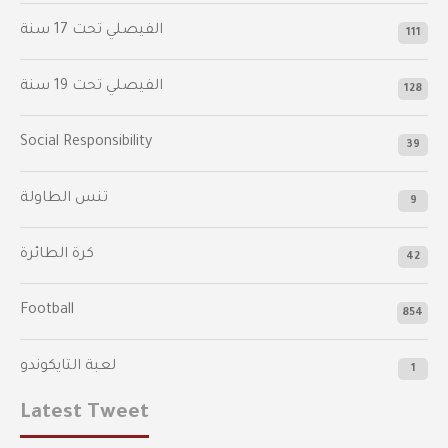
‫الفيصلي‬⁩ تحت 17 سنة
111
الفيصلي‬⁩ تحت 19 سنة
128
Social Responsibility
39
تنس الطاولة
9
كرة الطائرة
42
Football
854
لعبة التايكوندو
1
Latest Tweet