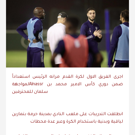
اجرى
الفريق
الاول
لكرة
القدم
مرانه
الرئيس
استعداداً
ضمن
دوري
كأس
الامير
محمد
بن
Alnassr
لمواجهة
سلمان
للمحترفين
انطلقت
التدريبات
على
ملعب
النادي
بمدينة
حرمة
بتمارين
لياقية
وبدنية
باستخدام
الكرة
وعبر
عدة
محطات