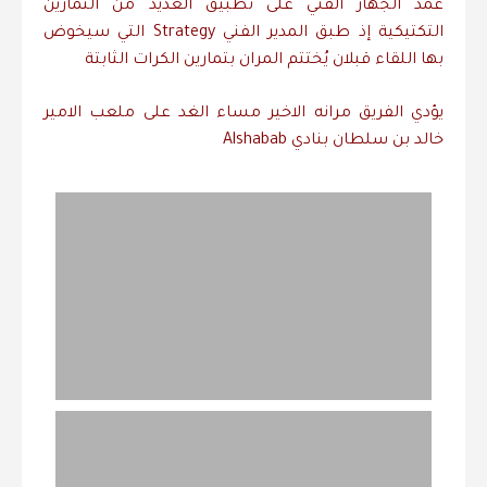
عمد
الجهاز
الفني
على
تطبيق
العديد
من
التمارين
التكتيكية
إذ
طبق
المدير
الفني
Strategy
التي
سيخوض
بها
اللقاء
قبل
ان
يُختتم
المران
بتمارين
الكرات
الثابتة
يؤدي
الفريق
مرانه
الاخير
مساء
الغد
على
ملعب
الامير
خالد
بن
سلطان
بنادي
Alshabab