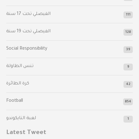
‫الفيصلي‬⁩ تحت 17 سنة
111
الفيصلي‬⁩ تحت 19 سنة
128
Social Responsibility
39
تنس الطاولة
9
كرة الطائرة
42
Football
854
لعبة التايكوندو
1
Latest Tweet