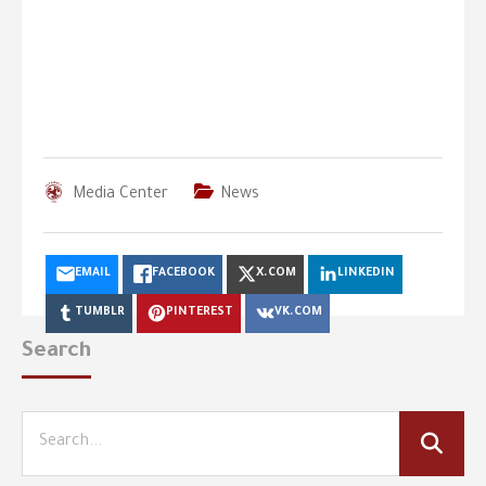
Media Center
News
EMAIL
FACEBOOK
X.COM
LINKEDIN
TUMBLR
PINTEREST
VK.COM
Search