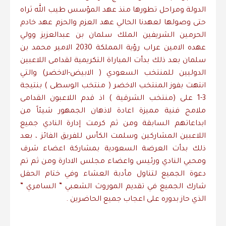
الدولة ومراحل تطورها منذ عهد المؤسس طيب الله ثراه
حتى وصولها لعهدنا الحالي عهد العزم والحزم عهد خادم
الحرمين الشريفين الملك سلمان بن عبدالعزيز وولي
عهده الامين عراب رؤية المملكة 2030 الامير محمد بن
سلمان بعد ذلك بدأت المباراة التكريمية لقدامى اللاعبين
الدوليين للمنتخب السعودي ( الابيض-الاخضر) والتي
انتهت بفوز المنتخب الاخضر ( منتخب الوسطى ) بنتيجة
3-1 على (منتخب الشرقية ) اذ قدم اللاعبون القدامى
ملامح فنية مميزة اعادة لاذهان الجمهور شيئاً من
ابداعاتهم السابقة ومن ثم كرمت إدارة النادي جميع
اللاعبين المشاركين وسلمت الكأس للفريق الفائز ، بعد
ذلك بدأت العرضة السعودية بمشاركة اعضاء شرف
ومحبي النادي ورئيس واعضاء مجلس الادارة ومن ثم تم
دعوة الجميع لتناول مأدبة العشاء وفي ختام الحفل
شارك الجميع في تقديم الموروث الشعبي ” السامري ”
الذي حاز بدوره على اعجاب جميع الحاضرين .