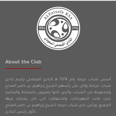
About the Club
أسس شباب حرمه عام 1374 هـ النادي الفيصلي بإسم (نادي
شباب حرمه) وكان على رأسهم الشيخ إبراهيم بن ناصر المدلج
ومجموعة من الشباب والذين كانوا يتميزون بالنشاط والمثابرة
حيث كانت المهرجانات والاحتفالات التي كان يشارك فيها
الجميع، ورأس نادي شباب حرمة الشيخ إبراهيم بن ناصر المدلج
كأول رئيس للنادي.