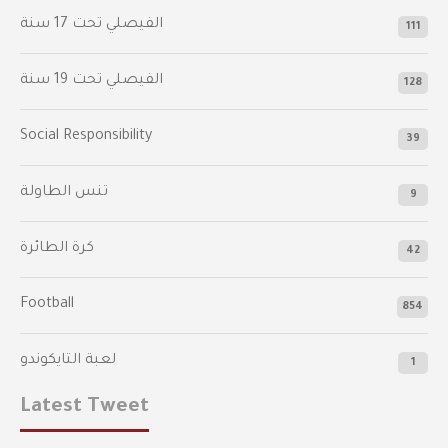
‫الفيصلي‬⁩ تحت 17 سنة
111
الفيصلي‬⁩ تحت 19 سنة
128
Social Responsibility
39
تنس الطاولة
9
كرة الطائرة
42
Football
854
لعبة التايكوندو
1
Latest Tweet