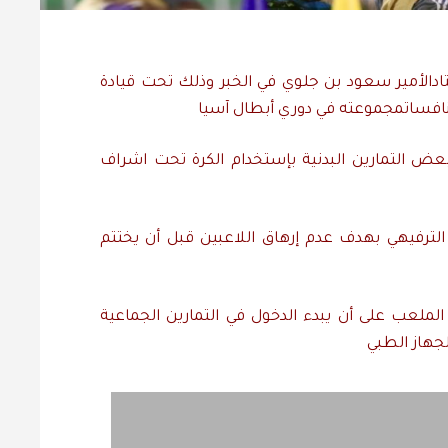
اد
الأمير
سعود
بن
جلوي
في
الخبر
وذلك
تحت
قيادة
افسات
مجموعته
في
دوري
أبطال
آسيا
عض
التمارين
البدنية
بإستخدام
الكرة
تحت
اشراف
الترفيهي
بهدف
عدم
إرهاق
اللاعبين
قبل
أن
يختتم
الملعب
على
أن
يبدء
الدخول
في
التمارين
الجماعية
لجهاز
الطبي