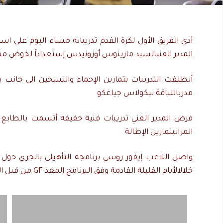
أدى
الفريق
الأول
لكرة
القدم
تدريباته
مساء
اليوم
على
است
المدير
الفني
السيد
مارينوس
أوزونيدس
إستعداداً
لخوض
من
أنطلقت
التدريبات
بتمارين
الإحماء
والتسخين
الى
جانب
ب
مدرب
اللياقة
نيكولاس
جياغكو
فرض
المدير
الفني
تدريبات
فنية
خفيفة
أتسمت
بالطابع
المران
بتمارين
الإطالة
واصل
اللاعب
إيقور
روسي
برنامجه
التأهيلي
بالجري
حول
خلال
الأيام
القليلة
القادمة
وفق
البرنامج
المعد
GF
من
قبل
ا