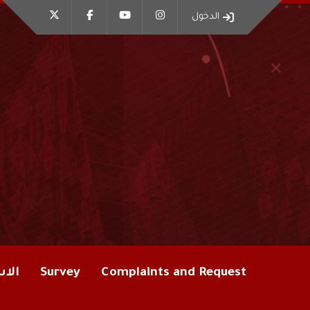
الدخول
Complaints and Request
Survey
الاس