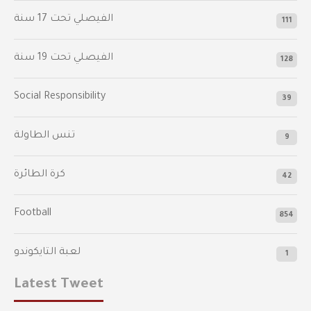
‫الفيصلي‬⁩ تحت 17 سنة
111
الفيصلي‬⁩ تحت 19 سنة
128
Social Responsibility
39
تنس الطاولة
9
كرة الطائرة
42
Football
854
لعبة التايكوندو
1
Latest Tweet