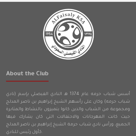
About the Club
أسس شباب حرمه عام 1374 هـ النادي الفيصلي بإسم (نادي
شباب حرمه) وكان على رأسهم الشيخ إبراهيم بن ناصر المدلج
ومجموعة من الشباب والذين كانوا يتميزون بالنشاط والمثابرة
حيث كانت المهرجانات والاحتفالات التي كان يشارك فيها
الجميع، ورأس نادي شباب حرمة الشيخ إبراهيم بن ناصر المدلج
كأول رئيس للنادي.