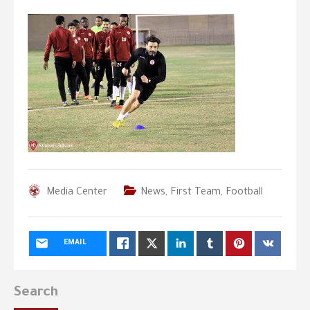
Media Center
News
,
First Team
,
Football
EMAIL
Search