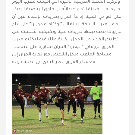
وتركّزت الحصة التدريبية الأخيرة التي اقيمت مغرب اليوم
في ملعب مدينة الأمير عبدالله بن جلوي الرياضية الرديف
على النواحي الفنية، إذ بدأ المران بتدريبات الإحماء، قبل أن
يعمل مدرب اللياقة البرتغالي “اوكتافيو موريرا” على أداء
تدريبات بدنية تبعها تدريبات فنية وتكتيكية اشتلمت على
تطبيق العديد من الجمل الفنية واللياقية ليختتم مدرب
الفريق الروماني ” ليفيو ” المران بمناورة على منتصف
مساحة الملعب ودخل اللاعبون فور نهاية المران إلى
معسكر الفريق بمقر النادي في مدينة حرمة .