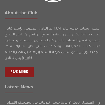
About the Club
أسس شباب حرمه عام 1374 هـ النادي الفيصلي بإسم (نادي
شباب حرمه) وكان على رأسهم الشيخ إبراهيم بن ناصر المدلج
ومجموعة من الشباب والذين كانوا يتميزون بالنشاط والمثابرة
حيث كانت المهرجانات والاحتفالات التي كان يشارك فيها
الجميع، ورأس نادي شباب حرمة الشيخ إبراهيم بن ناصر المدلج
كأول رئيس للنادي.
READ MORE
Latest News
الفيصلي تحت 21 عامًا يدشن تدريباته في المعسكر الأعدادي