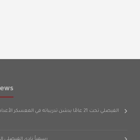
News
الفيصلي تحت 21 عامًا يدشن تدريباته في المعسكر الأعدادي على فترتين
رسمياً نادي الفيصلي إ