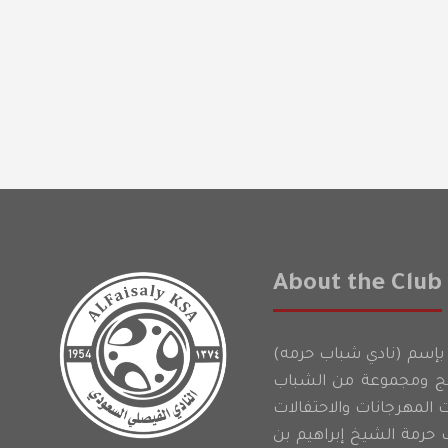
About the Club
لنادي الفيصلي بإسم (نادي شباب حرمه)
دلج ومجموعة من الشباب
ت المهرجانات والاحتفالات
 حرمة الشيخ إبراهيم بن