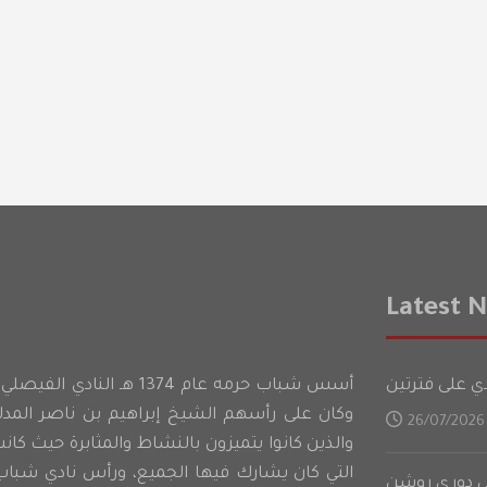
Latest 
أسس شباب حرمه عام 1374 هـ ا
وكان على رأسهم الشيخ إبراهيم بن ناصر الم
26/07/2026
والذين كانوا يتميزون بالنشاط والمثابرة حيث كان
التي كان يشارك فيها الجميع، ورأس نادي شباب
لى دوري روشن