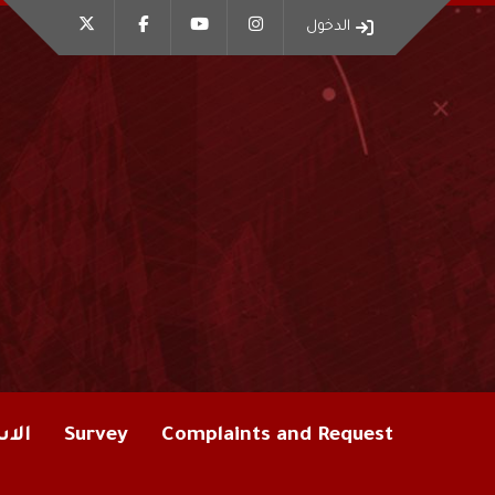
الدخول
Complaints and Request
Survey
الاس