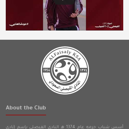
About the Club
أسس شباب حرمه عام 1374 هـ النادي الفيصلي بإسم (نادي