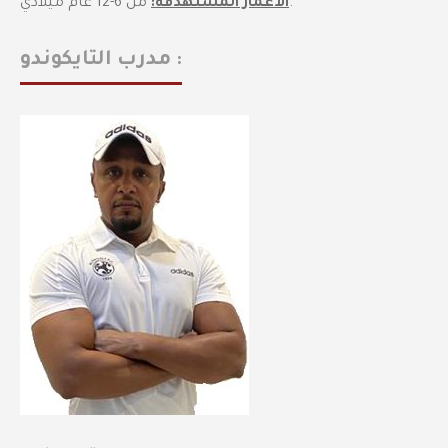
من 6-12 عام ميلادي.
الأعمار المستهدفة:
مدرب التايكوندو :