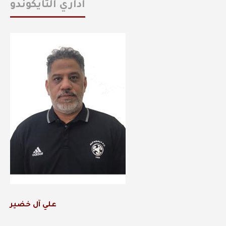
اداري التايكوندو
علي آل خضير