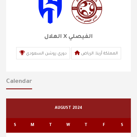
الهلال X الفيصلي
المملكة أرينا, الرياض
دوري روشن السعودي
Calendar
AUGUST 2024
S
M
T
W
T
F
S