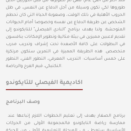
منذ أكثر من ألفي عام، فهي تم تطويرها من قبل الكوريين الذين
طوروها لكي تكون وسيلة من أجل الدفاع عن النفس، في ظل
الحروب الأهلية في ذلك الوقت، وصعوبة الحياة التي كان تحطم
الشخص عن طريقة الدفاع عن نفسه وخصوصا أمام الحيوانات
المتوحشة. ولذا يهدف برنامج "النادي الفيصلي" للتايكوندو إلى
تقديم لاعبين مميزين في بيئة مثالية وتطوير الإمكانات ينافسون
في البطولات على كافة الأصعدة تحت إشراف وتدريب مدرب
متخصص. هذه الطريقة المميزة في التمرين ستكون مرتكزة
على خمس أساسيات: التدريب المعرفي، التطور الفني، التطور
التكتيكي، قيم الفرح والرياضة.
اكاديمية الفيصلي للتايكوندو
وصف البرنامج
برنامج الصغار يهدف إلى تعليم الخطوات اللازم إتباعها عند
ممارسة رياضة التايكوندو فالمجموعة الأولى من الحركات
الأساسية ستعطي في المرحلة التعليمية الأولى من الحركة