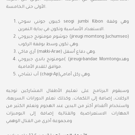
الأولى حتى الخامسة.
كيبون جونبي سوحي seogi jumbi Kibon وهي وقفة
الاستعداد الأساسية وتكون في بداية التمرين.
جوشوم مومتونج جيروجي (jireugi momtong Juchumseo)
وهي تكون وسط بوقفة الركوب.
أري ماكي (makki-Arae) وهي دفاع أسفل.
مومتونج باندي جيروجي( (jireugi-bandae Momtongوهذه
موافق للقدم الأمامية.
أب تشاجي (chagi-Ap)وهي ركل أمامي.
وسيقوم البرنامج على تعليم الأطفال المشاركين توجيه
الركلات، إضافة إلى اللكمات، وكذلك تعلم الدورانات السريعة،
واستخدام األقدام أكثر من اليدين عند الهجوم وتعلم الكثير من
المهارات الاستعراضية والقتالية إضافة إلى البومبزات
ومجموعة أخرى من القتال الوهمي