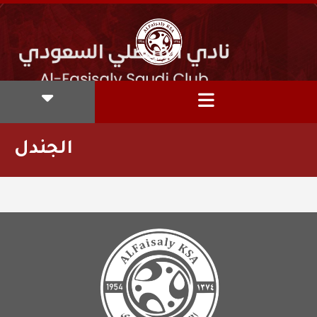
الجندل