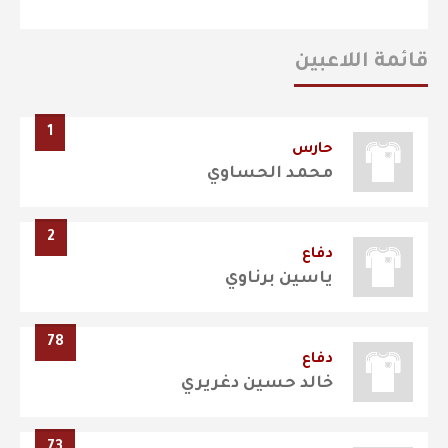
قائمة اللاعبين
1
حارس
محمد الحساوي
2
دفاع
ياسين برناوي
78
دفاع
خالد حسين دغريري