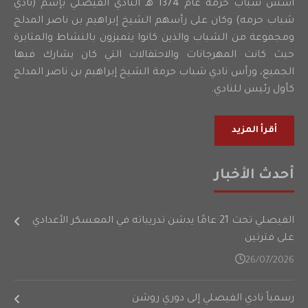
أسس شباب حرمه عام 1374 هـ النادي الفيصلي بإسم (نادي
شباب حرمه) وكان على رأسهم الشيخ إبراهيم بن ناصر المدلج
ومجموعة من الشباب والذين كانوا يتميزون بالنشاط والمثابرة
حيث كانت المهرجانات والاحتفالات التي كان يشارك فيها
الجميع، ورأس نادي شباب حرمة الشيخ إبراهيم بن ناصر المدلج
كأول رئيس للنادي.
أقرأ المزيد
أحدث الأخبار
الفيصلي تحت 21 عامًا يدشن تدريباته في المعسكر الأعدادي
على فترتين
26/07/2026
رسمياً نادي الفيصلي إلى دوري روشن