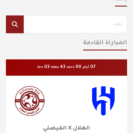
المباراة القادمة
03
42
00
07
أيام
secs
mins
hrs
الهلال X الفيصلي