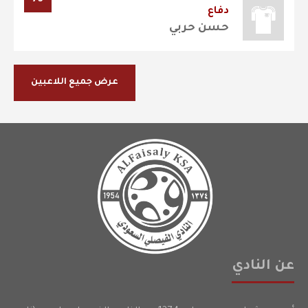
73
دفاع
حسن حربي
عرض جميع اللاعبين
عن النادي