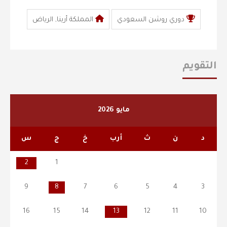
دوري روشن السعودي
المملكة أرينا, الرياض
التقويم
مايو 2026
د
ن
ث
أرب
خ
ج
س
2
1
9
8
7
6
5
4
3
16
15
14
13
12
11
10