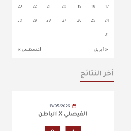
23
22
21
20
19
18
17
30
29
28
27
26
25
24
31
« أبريل
أغسطس »
أخر النتائج
13/05/2026
الفيصلي X الباطن