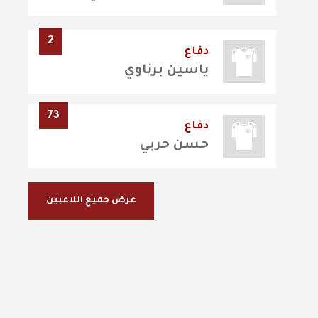
2
دفاع
ياسين برناوي
73
دفاع
حسن حربي
عرض جميع اللاعبين