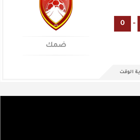
0
-
ضمك
ة الوقت