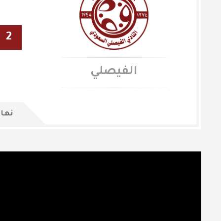
2
الفيصلي
نهاي