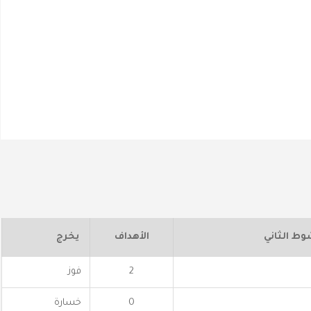
وط الثاني
الأهداف
يخرج
2
فوز
0
خسارة