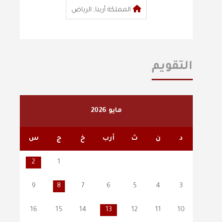
المملكة أرينا, الرياض
التقويم
مايو 2026
د
ن
ث
أرب
خ
ج
س
2
1
9
8
7
6
5
4
3
16
15
14
13
12
11
10