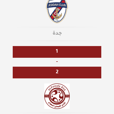
جدة
1
-
2