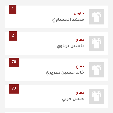
1
حارس
محمد الحساوي
2
دفاع
ياسين برناوي
78
دفاع
خالد حسين دغريري
73
دفاع
حسن حربي