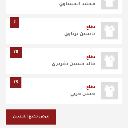
محمد الحساوي
2
دفاع
ياسين برناوي
78
دفاع
خالد حسين دغريري
73
دفاع
حسن حربي
عرض جميع اللاعبين