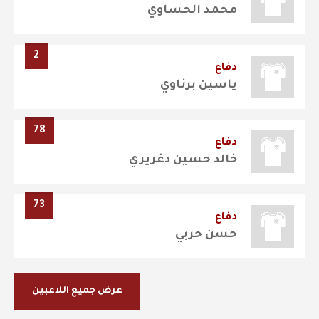
محمد الحساوي
2
دفاع
ياسين برناوي
78
دفاع
خالد حسين دغريري
73
دفاع
حسن حربي
عرض جميع اللاعبين