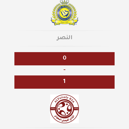
النصر
0
-
1