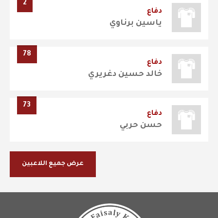
2
دفاع
ياسين برناوي
78
دفاع
خالد حسين دغريري
73
دفاع
حسن حربي
عرض جميع اللاعبين