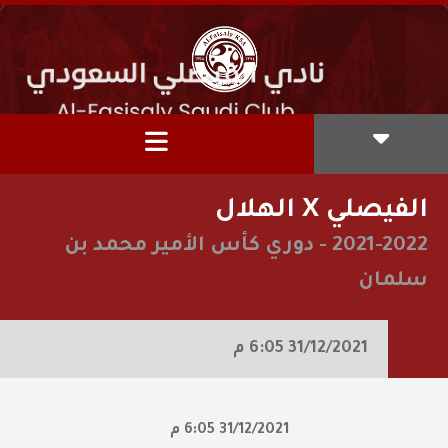
الفيصلي X الهلال
2021-2022
-
دوري كأس الأمير محمد بن
سلمان
31/12/2021
6:05 م
31/12/2021
6:05 م