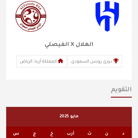
الهلال X الفيصلي
دوري روشن السعودي
المملكة أرينا, الرياض
التقويم
مايو 2025
د
ن
ث
أرب
خ
ج
س