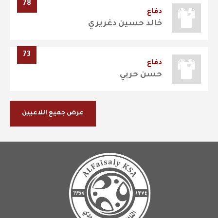
78
دفاع
خالد حسين دغريري
73
دفاع
حسن حربي
عرض جميع اللاعبين