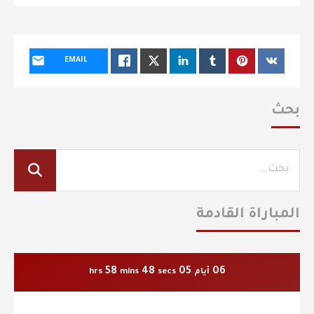
EMAIL
بحث
المباراة القادمة
58
47
05
06
أيام
secs
mins
hrs