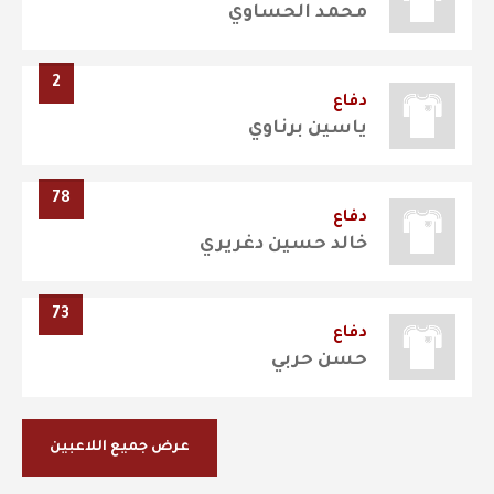
محمد الحساوي
2
دفاع
ياسين برناوي
78
دفاع
خالد حسين دغريري
73
دفاع
حسن حربي
عرض جميع اللاعبين