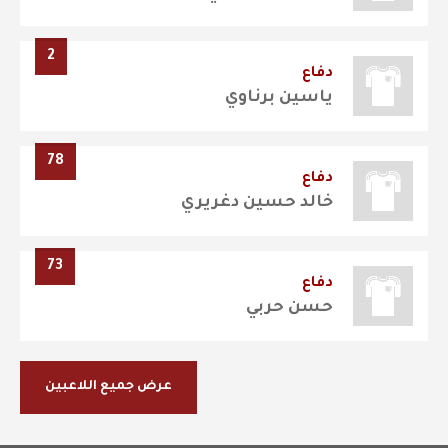
2
دفاع
ياسين برناوي
78
دفاع
خالد حسين دغريري
73
دفاع
حسن حربي
عرض جميع اللاعبين