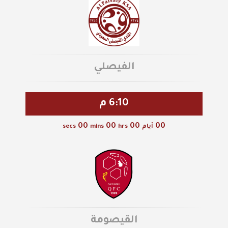
الفيصلي
6:10 م
00
00
00
00
أيام
hrs
mins
secs
القيصومة