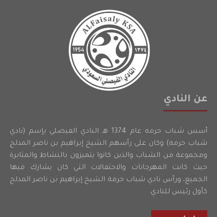
عن النادي
أسس شباب حرمه عام 1374 هـ النادي الفيصلي بإسم (نادي
شباب حرمه) وكان على رأسهم الشيخ إبراهيم بن ناصر المدلج
ومجموعة من الشباب والذين كانوا يتميزون بالنشاط والمثابرة
حيث كانت المهرجانات والاحتفالات التي كان يشارك فيها
الجميع، ورأس نادي شباب حرمة الشيخ إبراهيم بن ناصر المدلج
كأول رئيس للنادي.