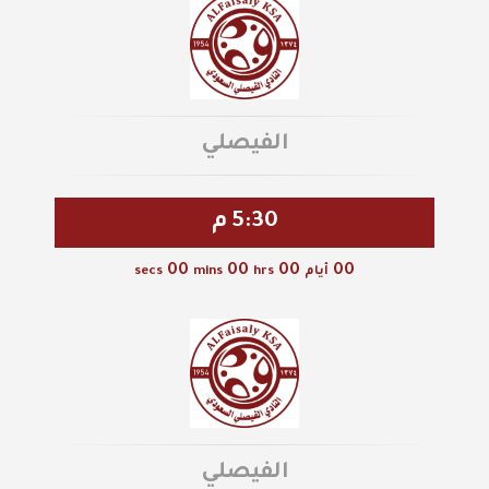
الفيصلي
5:30 م
00
00
00
00
أيام
hrs
mins
secs
الفيصلي