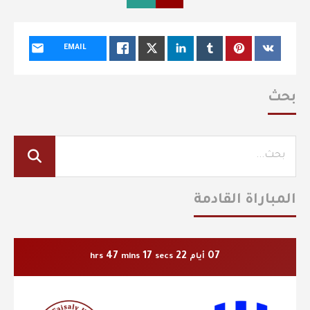
EMAIL
بحث
المباراة القادمة
47
16
22
07
أيام
secs
mins
hrs