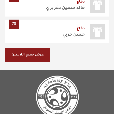
دفاع
خالد حسين دغريري
73
دفاع
حسن حربي
عرض جميع اللاعبين