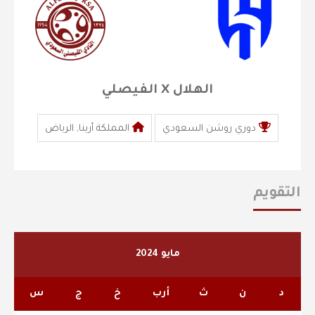
الهلال X الفيصلي
دوري روشن السعودي
المملكة أرينا, الرياض
التقويم
مايو 2024
د
ن
ث
أرب
خ
ج
س