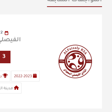
المواجهات السابقة
22
الفيصلي X الجب
3
2022-2023
د
مدينة ال