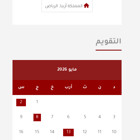
المملكة أرينا, الرياض
التقويم
مايو 2026
د
ن
ث
أرب
خ
ج
س
2
1
9
8
7
6
5
4
3
16
15
14
13
12
11
10