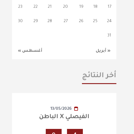
23
22
21
20
19
18
17
30
29
28
27
26
25
24
31
« أبريل
أغسطس »
أخر النتائج
13/05/2026
الفيصلي X الباطن