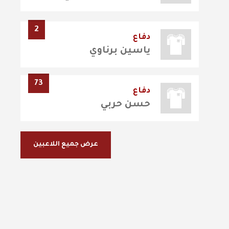
2
دفاع
ياسين برناوي
73
دفاع
حسن حربي
عرض جميع اللاعبين