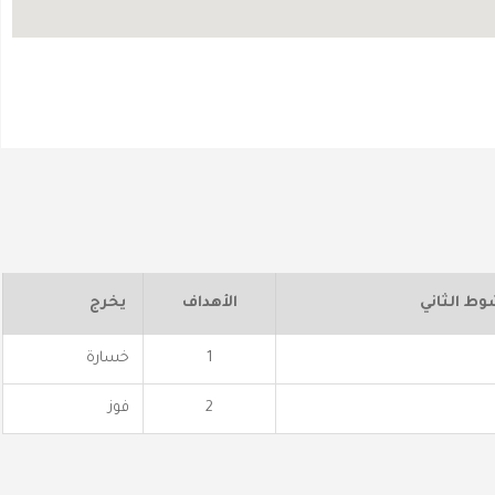
وط الثاني
الأهداف
يخرج
1
خسارة
2
فوز