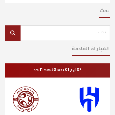
بحث
المباراة القادمة
11
49
01
07
أيام
secs
mins
hrs