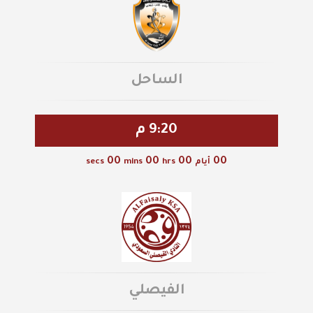
الساحل
9:20 م
00
00
00
00
أيام
hrs
mins
secs
الفيصلي