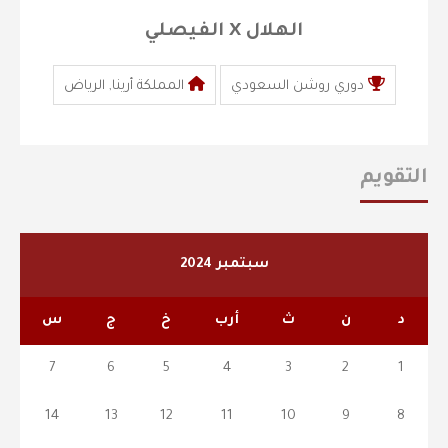
الهلال X الفيصلي
دوري روشن السعودي
المملكة أرينا, الرياض
التقويم
سبتمبر 2024
د
ن
ث
أرب
خ
ج
س
7
6
5
4
3
2
1
14
13
12
11
10
9
8