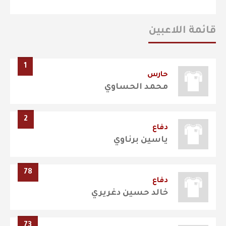
قائمة اللاعبين
1
حارس
محمد الحساوي
2
دفاع
ياسين برناوي
78
دفاع
خالد حسين دغريري
73