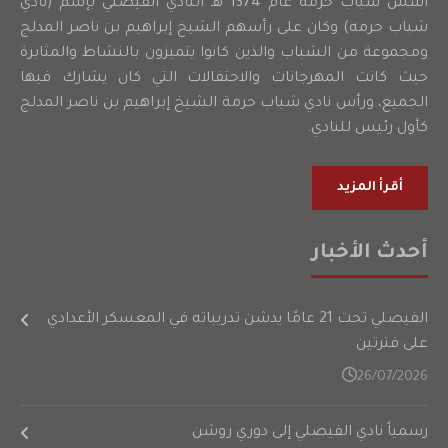
أسس شباب حرمه عام 1374 هـ النادي الفيصلي بإسم (نادي
شباب حرمه) وكان على رأسهم الشيخ إبراهيم بن ناصر المدلج
ومجموعة من الشباب والذين كانوا يتميزون بالنشاط والمثابرة
حيث كانت المهرجانات والاحتفالات التي كان يشارك فيها
الجميع، ورأس نادي شباب حرمة الشيخ إبراهيم بن ناصر المدلج
كأول رئيس للنادي.
أقرأ المزيد
أحدث الأخبار
الفيصلي تحت 21 عامًا يدشن تدريباته في المعسكر الأعدادي
على فترتين
26/07/2026
رسمياً نادي الفيصلي إلى دوري روشن