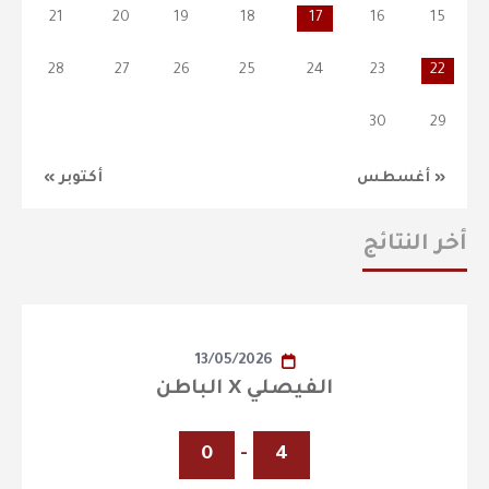
21
20
19
18
17
16
15
28
27
26
25
24
23
22
30
29
« أغسطس
أكتوبر »
أخر النتائج
13/05/2026
الفيصلي X الباطن
0
-
4