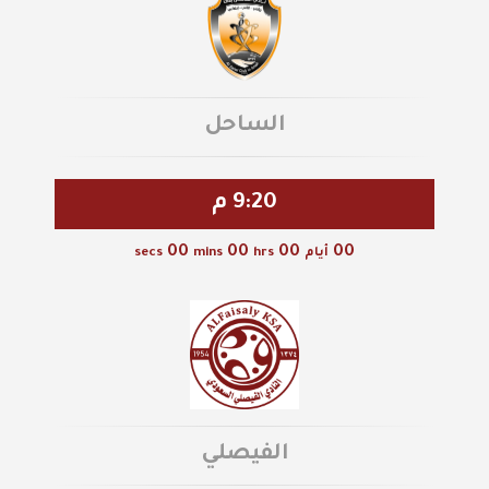
الساحل
9:20 م
00
00
00
00
أيام
hrs
mins
secs
الفيصلي