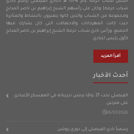
أسس شباب حرمه عام 1374 هـ النادي الفيصلي بإسم (نادي
شباب حرمه) وكان على رأسهم الشيخ إبراهيم بن ناصر المدلج
ومجموعة من الشباب والذين كانوا يتميزون بالنشاط والمثابرة
حيث كانت المهرجانات والاحتفالات التي كان يشارك فيها
الجميع، ورأس نادي شباب حرمة الشيخ إبراهيم بن ناصر المدلج
كأول رئيس للنادي.
أقرأ المزيد
أحدث الأخبار
الفيصلي تحت 21 عامًا يدشن تدريباته في المعسكر الأعدادي
على فترتين
26/07/2026
رسمياً نادي الفيصلي إلى دوري روشن