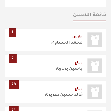
قائمة اللاعبين
1
حارس
محمد الحساوي
2
دفاع
ياسين برناوي
78
دفاع
خالد حسين دغريري
73