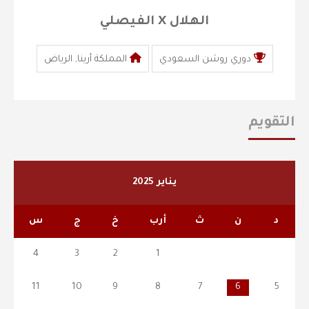
الهلال X الفيصلي
دوري روشن السعودي
المملكة أرينا, الرياض
التقويم
يناير 2025
د
ن
ث
أرب
خ
ج
س
4
3
2
1
11
10
9
8
7
6
5