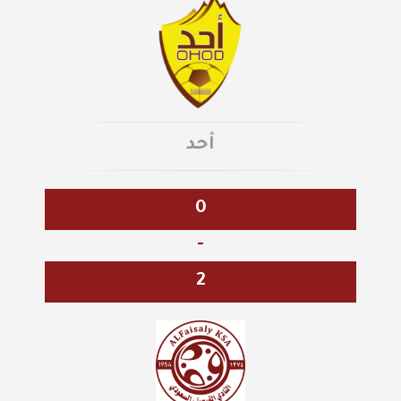
أحد
0
-
2