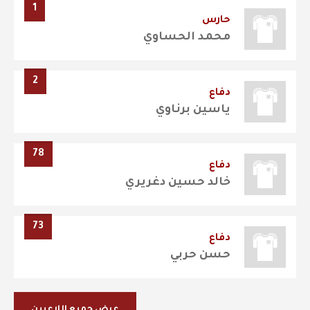
1
حارس
محمد الحساوي
2
دفاع
ياسين برناوي
78
دفاع
خالد حسين دغريري
73
دفاع
حسن حربي
عرض جميع اللاعبين