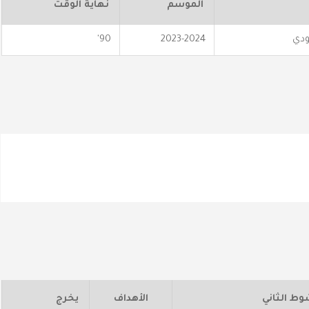
الموسم
نهاية الوقت
ودي
2023-2024
90'
وط الثاني
الأهداف
يخرج