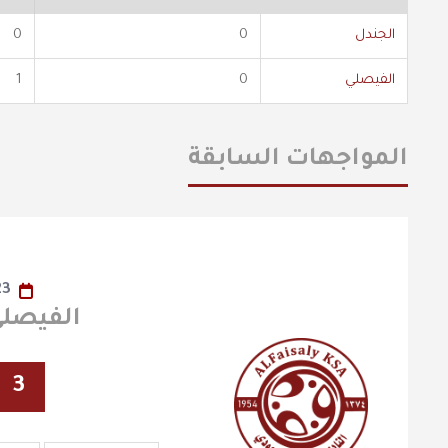
الجندل
0
0
الفيصلي
0
1
المواجهات السابقة
23
الفيصلي X الج
3