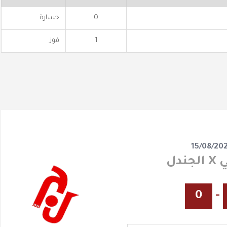
0
خسارة
1
فوز
15/08/20
ندل
0
-