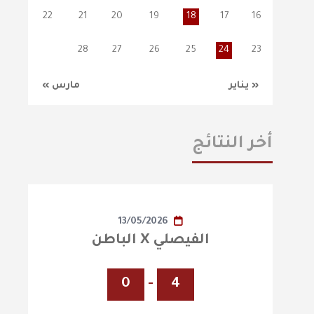
22
21
20
19
18
17
16
28
27
26
25
24
23
« يناير
مارس »
أخر النتائج
13/05/2026
الفيصلي X الباطن
0
-
4