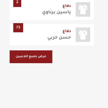
2
دفاع
ياسين برناوي
73
دفاع
حسن حربي
عرض جميع اللاعبين