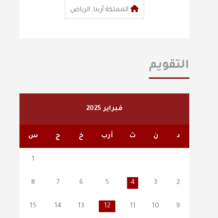
المملكة أرينا, الرياض
التقويم
فبراير 2025
د
ن
ث
أرب
خ
ج
س
1
8
7
6
5
4
3
2
15
14
13
12
11
10
9