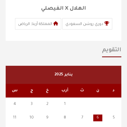
الهلال X الفيصلي
دوري روشن السعودي
المملكة أرينا, الرياض
التقويم
يناير 2025
د
ن
ث
أرب
خ
ج
س
4
3
2
1
11
10
9
8
7
6
5