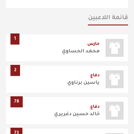
قائمة اللاعبين
1
حارس
محمد الحساوي
2
دفاع
ياسين برناوي
78
دفاع
خالد حسين دغريري
73