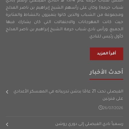
أسس شباب حرمه عام 1374 هـ النادي الفيصلي بإسم (نادي
شباب حرمه) وكان على رأسهم الشيخ إبراهيم بن ناصر المدلج
ومجموعة من الشباب والذين كانوا يتميزون بالنشاط والمثابرة
حيث كانت المهرجانات والاحتفالات التي كان يشارك فيها
الجميع، ورأس نادي شباب حرمة الشيخ إبراهيم بن ناصر المدلج
كأول رئيس للنادي.
أقرأ المزيد
أحدث الأخبار
الفيصلي تحت 21 عامًا يدشن تدريباته في المعسكر الأعدادي
على فترتين
26/07/2026
رسمياً نادي الفيصلي إلى دوري روشن