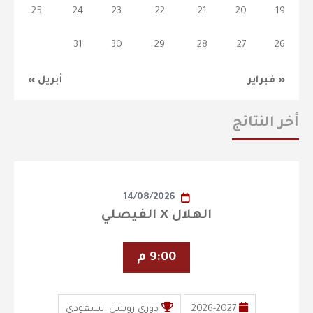
25
24
23
22
21
20
19
31
30
29
28
27
26
« فبراير
أبريل »
أخر النتائج
14/08/2026
الهلال X الفيصلي
9:00 م
2026-2027
دوري روشن السعودي