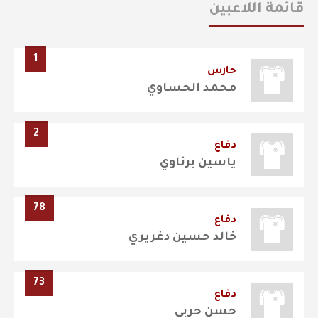
قائمة اللاعبين
1
حارس
محمد الحساوي
2
دفاع
ياسين برناوي
78
دفاع
خالد حسين دغريري
73
دفاع
حسن حربي