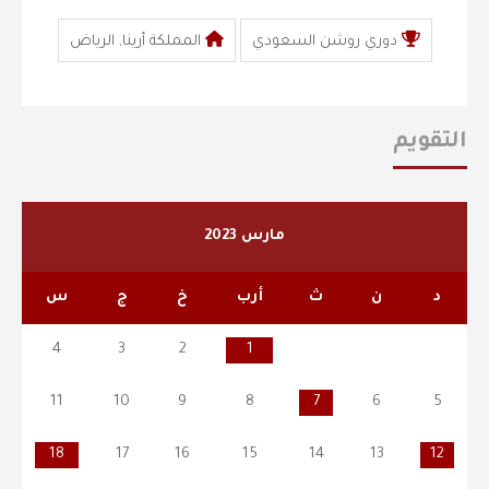
دوري روشن السعودي
المملكة أرينا, الرياض
التقويم
مارس 2023
د
ن
ث
أرب
خ
ج
س
4
3
2
1
11
10
9
8
7
6
5
18
17
16
15
14
13
12