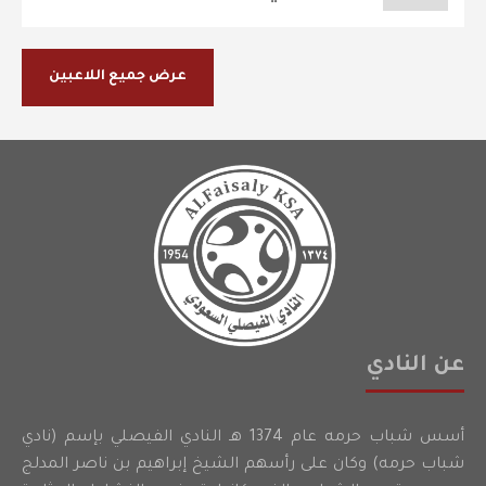
عرض جميع اللاعبين
عن النادي
أسس شباب حرمه عام 1374 هـ النادي الفيصلي بإسم (نادي
شباب حرمه) وكان على رأسهم الشيخ إبراهيم بن ناصر المدلج