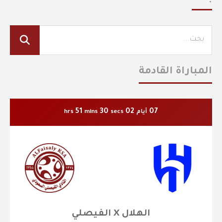
المباراة القادمة
51
29
02
07
أيام
secs
mins
hrs
الهلال X الفيصلي