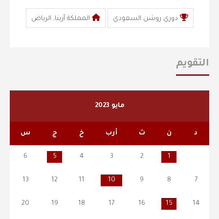
دوري روشن السعودي
المملكة أرينا, الرياض
التقويم
مايو 2023
د
ن
ث
أرب
خ
ج
س
6
5
4
3
2
1
13
12
11
10
9
8
7
20
19
18
17
16
15
14