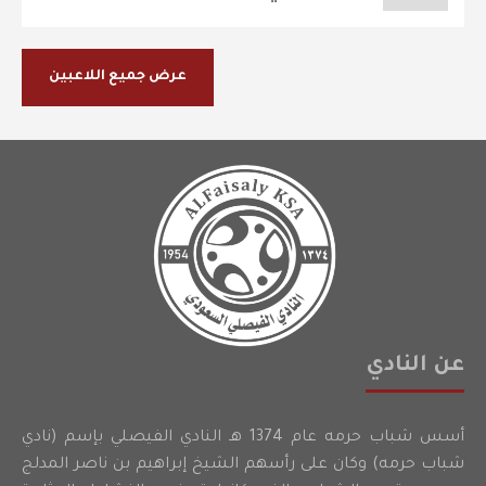
عرض جميع اللاعبين
عن النادي
أسس شباب حرمه عام 1374 هـ النادي الفيصلي بإسم (نادي
شباب حرمه) وكان على رأسهم الشيخ إبراهيم بن ناصر المدلج