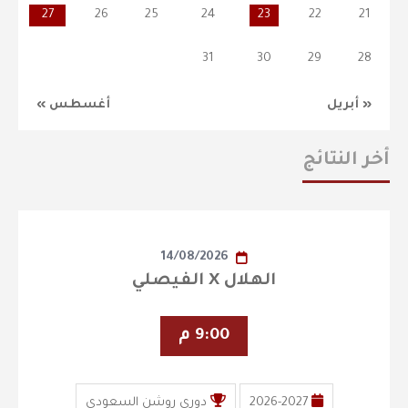
27
26
25
24
23
22
21
31
30
29
28
« أبريل
أغسطس »
أخر النتائج
14/08/2026
الهلال X الفيصلي
9:00 م
2026-2027
دوري روشن السعودي