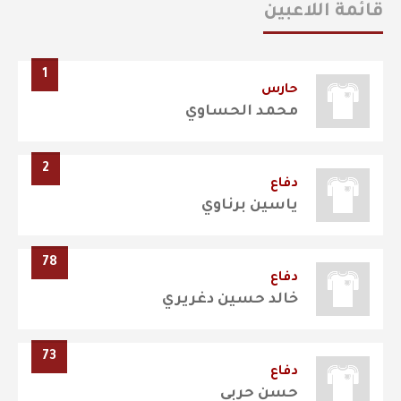
قائمة اللاعبين
1
حارس
محمد الحساوي
2
دفاع
ياسين برناوي
78
دفاع
خالد حسين دغريري
73
دفاع
حسن حربي