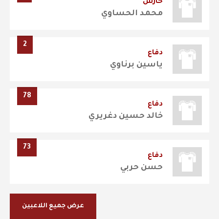
حارس
محمد الحساوي
2
دفاع
ياسين برناوي
78
دفاع
خالد حسين دغريري
73
دفاع
حسن حربي
عرض جميع اللاعبين