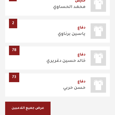
حارس
محمد الحساوي
2
دفاع
ياسين برناوي
78
دفاع
خالد حسين دغريري
73
دفاع
حسن حربي
عرض جميع اللاعبين