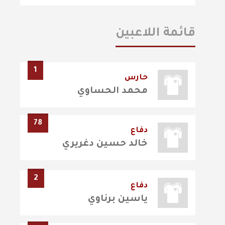
قائمة اللاعبين
1
حارس
محمد الحساوي
78
دفاع
خالد حسين دغريري
2
دفاع
ياسين برناوي