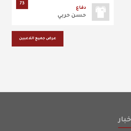
73
دفاع
حسن حربي
عرض جميع اللاعبين
بار