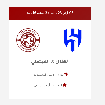
16
32
23
05
أيام
secs
mins
hrs
الهلال X الفيصلي
دوري روشن السعودي
المملكة أرينا, الرياض