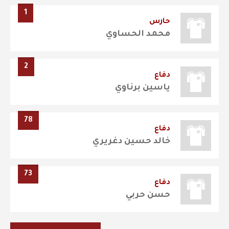
1
حارس
محمد الحساوي
2
دفاع
ياسين برناوي
78
دفاع
خالد حسين دغريري
73
دفاع
حسن حربي