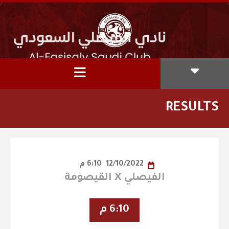
RESULTS
12/10/2022
6:10 م
الفيصلي X القيصومة
6:10 م