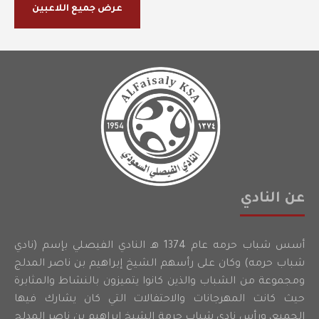
عرض جميع اللاعبين
عن النادي
أسس شباب حرمه عام 1374 هـ النادي الفيصلي بإسم (نادي
شباب حرمه) وكان على رأسهم الشيخ إبراهيم بن ناصر المدلج
ومجموعة من الشباب والذين كانوا يتميزون بالنشاط والمثابرة
حيث كانت المهرجانات والاحتفالات التي كان يشارك فيها
الجميع، ورأس نادي شباب حرمة الشيخ إبراهيم بن ناصر المدلج