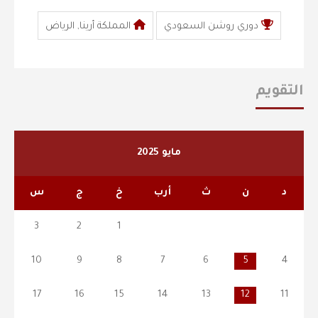
دوري روشن السعودي
المملكة أرينا, الرياض
التقويم
مايو 2025
د
ن
ث
أرب
خ
ج
س
3
2
1
10
9
8
7
6
5
4
17
16
15
14
13
12
11