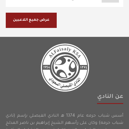
عرض جميع اللاعبين
عن النادي
أسس شباب حرمه عام 1374 هـ النادي الفيصلي بإسم (نادي
شباب حرمه) وكان على رأسهم الشيخ إبراهيم بن ناصر المدلج