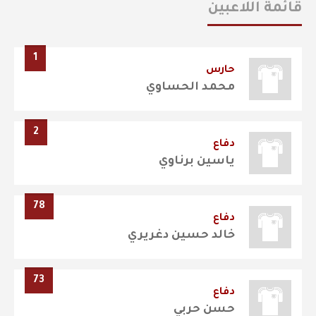
قائمة اللاعبين
1
حارس
محمد الحساوي
2
دفاع
ياسين برناوي
78
دفاع
خالد حسين دغريري
73
دفاع
حسن حربي