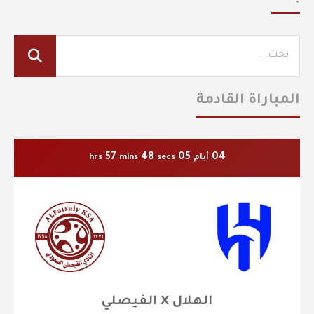
المباراة القادمة
57
48
05
04
أيام
secs
mins
hrs
الهلال X الفيصلي