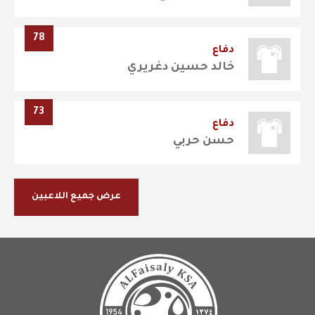
78
دفاع
خالد حسين دغريري
73
دفاع
حسن حربي
عرض جميع اللاعبين