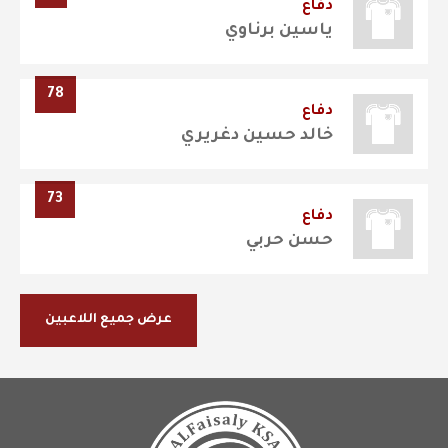
دفاع
ياسين برناوي
78
دفاع
خالد حسين دغريري
73
دفاع
حسن حربي
عرض جميع اللاعبين