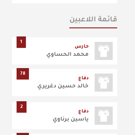
قائمة اللاعبين
1
حارس
محمد الحساوي
78
دفاع
خالد حسين دغريري
2
دفاع
ياسين برناوي