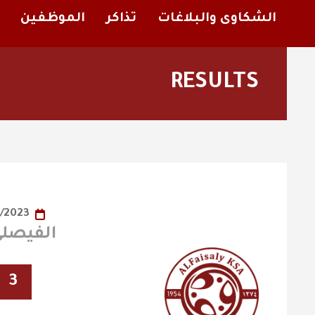
الشكاوى والبلاغات
تذاكر
الموظفين
RESULTS
15/08/2023
الفيصلي X الج
3