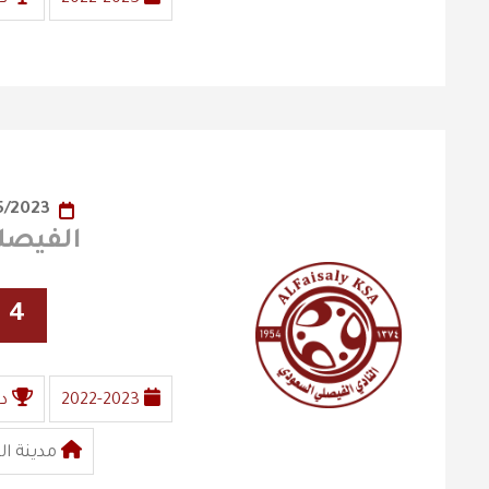
23/05/2023
الفيصلي X ا
4
2022-2023
د
مدينة ال