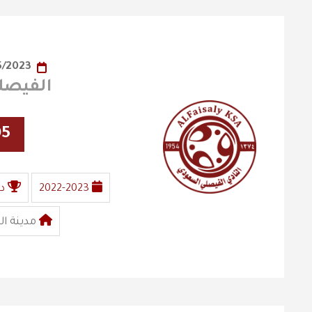
05/05/2023
الفيصلي X ن
05
2022-2023
د
مدينة ال