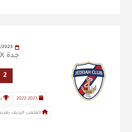
15/05/2023
جدة X الفيصلي
2
2022-2023
د
الملعب الرديف بمدينة