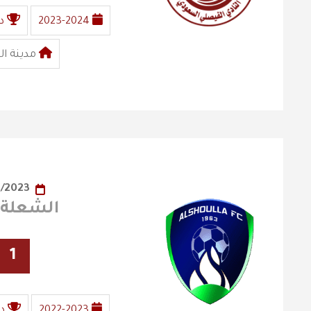
2023-2024
د
مدينة ال
27/05/2023
الشعلة X الفيصل
1
2022-2023
د