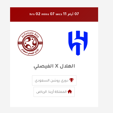
02
05
11
07
أيام
secs
mins
hrs
الهلال X الفيصلي
دوري روشن السعودي
المملكة أرينا, الرياض