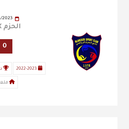
01/05/2023
الحزم X الفيصلي
0
2022-2023
د
ملعب