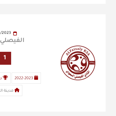
10/05/2023
الفيصلي X القادسي
1
2022-2023
د
مدينة ال